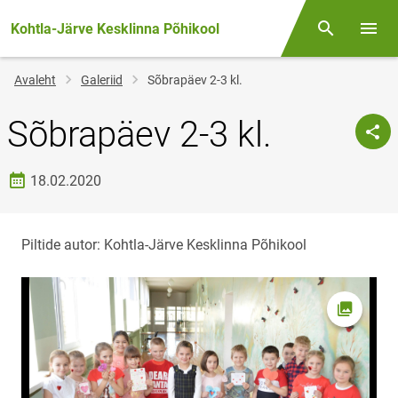
Kohtla-Järve Kesklinna Põhikool
Otsing
Menüü
Jälglink
Avaleht
Galeriid
Sõbrapäev 2-3 kl.
Sõbrapäev 2-3 kl.
Loomise kuupäev
18.02.2020
Piltide autor: Kohtla-Järve Kesklinna Põhikool
Foto av