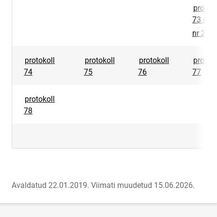
protoko
73 ots
lin
nr 2
protokoll
protokoll
protokoll
protoko
74
75
76
77
protokoll
78
Avaldatud 22.01.2019.
Viimati muudetud 15.06.2026.