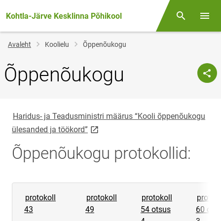
Kohtla-Järve Kesklinna Põhikool
Otsing
Menüü
Jälglink
Avaleht
Koolielu
Õppenõukogu
Õppenõukogu
Haridus- ja Teadusministri määrus “Kooli õppenõukogu
link opens on new page
ülesanded ja töökord”
Õppenõukogu protokollid:
protokoll
protokoll
protokoll
protoko
43
49
54 otsus
60 ots