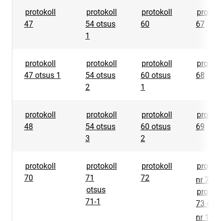
protokoll
protokoll
protokoll
protoko
47
54 otsus
60
67
1
protokoll
protokoll
protokoll
protoko
47 otsus 1
54 otsus
60 otsus
68
2
1
protokoll
protokoll
protokoll
protoko
48
54 otsus
60 otsus
69
3
2
protokoll
protokoll
protokoll
protoko
li
70
71
72
nr 73
otsus
protoko
71-1
73 ots
lin
nr 1