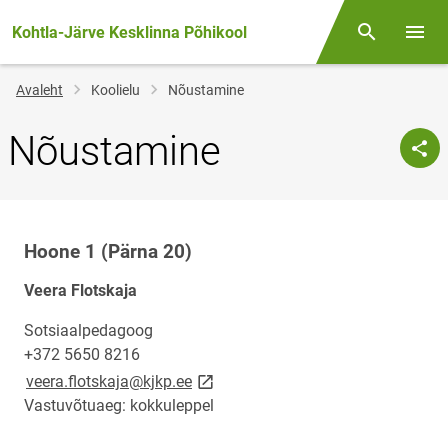
Kohtla-Järve Kesklinna Põhikool
Otsing
Menüü
Jälglink
Avaleht
Koolielu
Nõustamine
Nõustamine
Hoone 1 (Pärna 20)
Veera Flotskaja
Sotsiaalpedagoog
+372 5650 8216
link opens on new page
veera.flotskaja@kjkp.ee
Vastuvõtuaeg: kokkuleppel