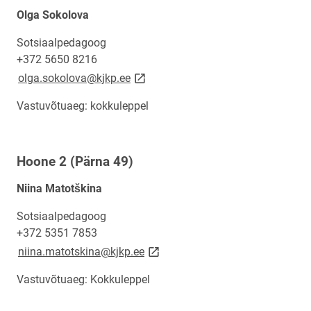
Olga Sokolova
Sotsiaalpedagoog
+372 5650 8216
link opens on new page
olga.sokolova@kjkp.ee
Vastuvõtuaeg: kokkuleppel
Hoone 2 (Pärna 49)
Niina Matotškina
Sotsiaalpedagoog
+372
5351 7853
link opens on new page
niina.matotskina@kjkp.ee
Vastuvõtuaeg: Kokkuleppel