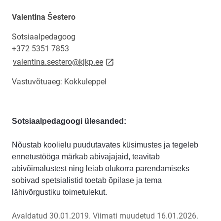
Valentina Šestero
Sotsiaalpedagoog
+372 5351 7853
link opens on new page
valentina.sestero@kjkp.ee
Vastuvõtuaeg: Kokkuleppel
Sotsiaalpedagoogi ülesanded:
Nõustab koolielu puudutavates küsimustes ja tegeleb
ennetustööga märkab abivajajaid, teavitab
abivõimalustest ning leiab olukorra parendamiseks
sobivad spetsialistid toetab õpilase ja tema
lähivõrgustiku toimetulekut.
Avaldatud 30.01.2019.
Viimati muudetud 16.01.2026.