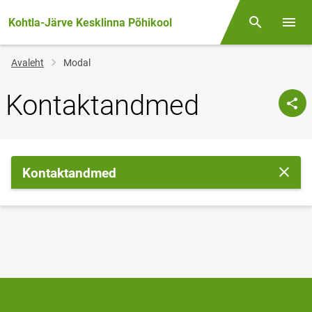
Kohtla-Järve Kesklinna Põhikool
Otsing
Menüü
Jälglink
Avaleht
Modal
Kontaktandmed
Kontaktandmed
Sulge 