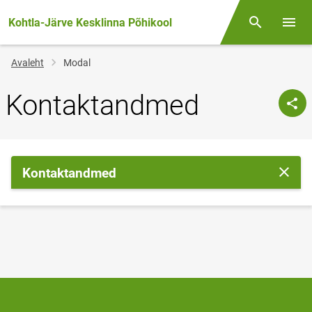
Kohtla-Järve Kesklinna Põhikool
Otsing
Menüü
Jälglink
Avaleht
Modal
Kontaktandmed
Kontaktandmed
Sulge 