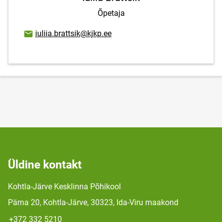
Õpetaja
E-posti aadress
iuliia.brattsik@kjkp.ee
Üldine kontakt
Kohtla-Järve Kesklinna Põhikool
Pärna 20, Kohtla-Järve, 30323, Ida-Viru maakond
+372 332 5210