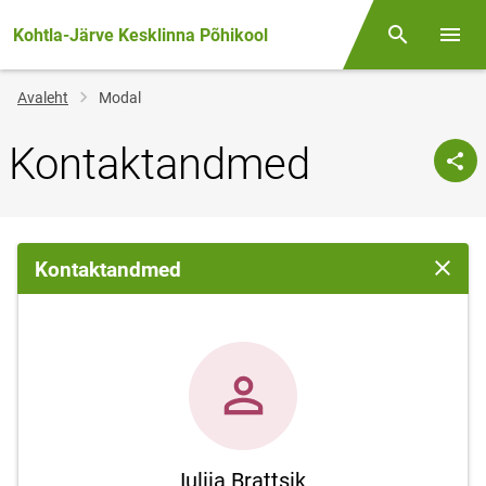
Kohtla-Järve Kesklinna Põhikool
Otsing
Menüü
Jälglink
Avaleht
Modal
Kontaktandmed
Kontaktandmed
Sulge 
Iuliia Brattsik