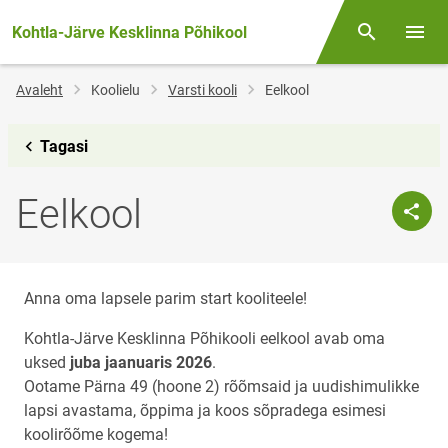
Kohtla-Järve Kesklinna Põhikool
Otsing
Menüü
Jälglink
Avaleht
Koolielu
Varsti kooli
Eelkool
Tagasi
Eelkool
Anna oma lapsele parim start kooliteele!
Kohtla-Järve Kesklinna Põhikooli eelkool avab oma
uksed
juba jaanuaris 2026
.
Ootame Pärna 49 (hoone 2) rõõmsaid ja uudishimulikke
lapsi avastama, õppima ja koos sõpradega esimesi
koolirõõme kogema!