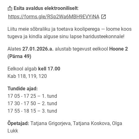
📩
Esita
avaldus elektrooniliselt
:
link opens on new
https://forms.gle/RSp2Wa6MBH9EVYiNA
Liitu meie sõbraliku ja toetava kooliperega — loome koos
tugeva ja kindla alguse sinu lapse haridusteekonnale!
Alates
27.01.2026.a.
alustab tegevust eelkool
Hoone 2
(Pärna 49)
Eelkool algab
kell 17.00
Kab 118, 119, 120
Tundide ajad:
17 05 - 17 25 – 1. tund
17 30 - 17 50 – 2. tund
17 55 - 18 15 – 3. tund
Õpetajad:
Tatjana Grigorjeva, Tatjana Koskova, Olga
Lukk